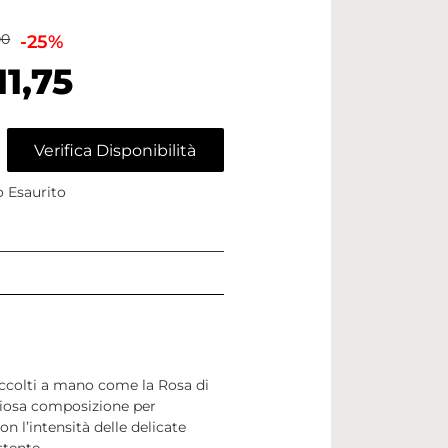
00
-25%
11,75
Verifica Disponibilità
o Esaurito
 raccolti a mano come la Rosa di
liosa composizione per
n l’intensità delle delicate
stente.