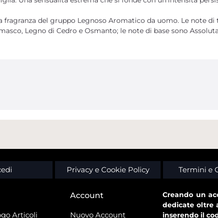
una fragranza del gruppo Legnoso Aromatico da uomo. Le note di 
masco, Legno di Cedro e Osmanto; le note di base sono Assoluta 
edi
Privacy e Cookie Policy
Termini e 
Creando un acc
Account
dedicate oltre 
go Articoli
Nuovo Account
inserendo il co