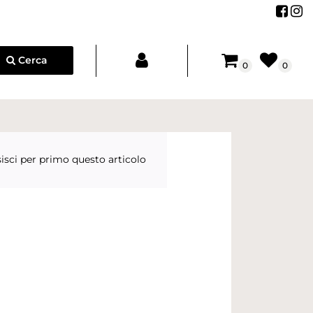
Segu
Se
Cerca
0
0
isci per primo questo articolo