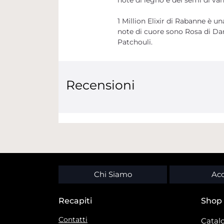
1 Million Elixir di Rabanne è 
note di cuore sono Rosa di Da
Patchouli.
Recensioni
Chi Siamo
Acc
Recapiti
Shop
Contatti
Catalo