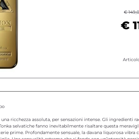
€ 149,
€ 1
Articol
po
 di una ricchezza assoluta, per sensazioni intense. Gli ingredienti
Tonka selvatiche fanno inevitabilmente risaltare questa meravig
terie prime. Profondamente sensuale, la davana liquorosa vibra co
iglia. Una sensualità estrema che si fonde con un’intensità persi