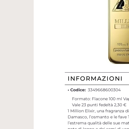
INFORMAZIONI
• Codice:
3349668600304
Formato: Flacone 100 ml Va
Vale 23 punti fedeltà 2,30 €
1 Million Elixir, una fragranza
Damasco, l’osmanto e le fave 
l’estrema qualità delle sue ma
note di legno e dei semi di van