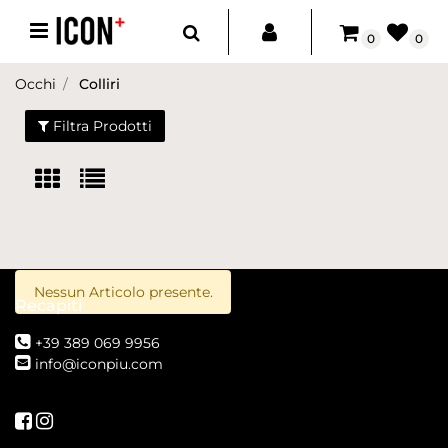
Open menu
0
0
Occhi
Colliri
Filtra Prodotti
Nessun Articolo presente.
Recapiti
+39 389 069 9956
info@iconpiu.com
Seguici su Facebook
Seguici su Instagram