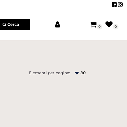
Segu
Se
Cerca
0
0
Elementi per pagina: