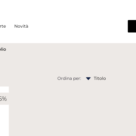
rte
Novità
olio
Ordina per:
5%