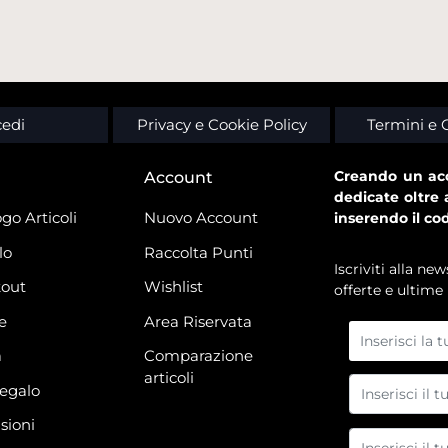
edi
Privacy e Cookie Policy
Termini e 
Creando un acc
Account
dedicate oltre 
go Articoli
Nuovo Account
inserendo il co
lo
Raccolta Punti
Iscriviti alla n
out
Wishlist
offerte e ultime 
e
Area Riservata
à
Comparazione
articoli
regalo
sioni