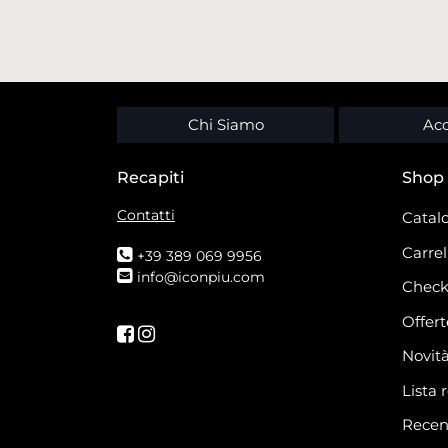
Chi Siamo
Acc
Recapiti
Shop
Contatti
Catalo
Carrel
+39 389 069 9956
info@iconpiu.com
Check
Offert
Seguici su Facebook
Seguici su Instagram
Novit
Lista 
Recen