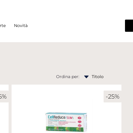
rte
Novità
Ordina per:
5%
-25%