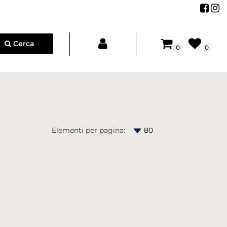
Segu
Se
Cerca
0
0
Elementi per pagina: