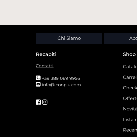
Chi Siamo
Acc
Recapiti
Shop
Contatti
Catalo
Carrel
+39 389 069 9956
info@iconpiu.com
Check
Offert
Seguici su Facebook
Seguici su Instagram
Novit
Lista 
Recen