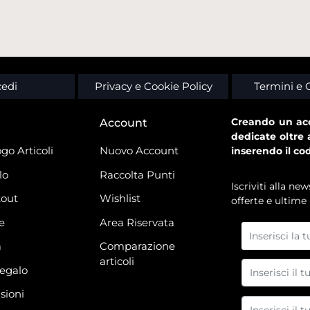
edi
Privacy e Cookie Policy
Termini e 
Creando un acc
Account
dedicate oltre 
go Articoli
Nuovo Account
inserendo il co
lo
Raccolta Punti
Iscriviti alla n
out
Wishlist
offerte e ultime 
e
Area Riservata
à
Comparazione
articoli
regalo
sioni