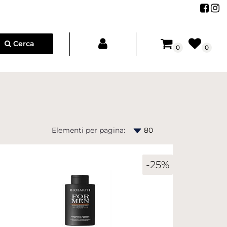
Segu
Se
Cerca
0
0
Elementi per pagina:
-25%