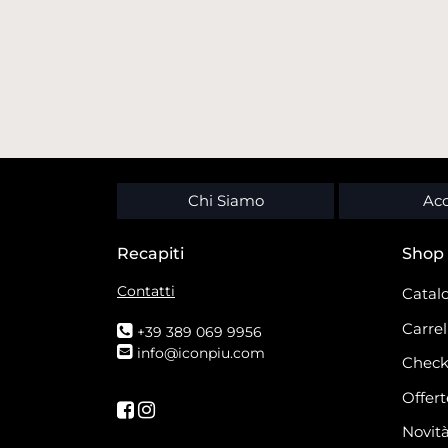
Chi Siamo
Acc
Recapiti
Shop
Contatti
Catalo
Carrel
+39 389 069 9956
info@iconpiu.com
Check
Offert
Seguici su Facebook
Seguici su Instagram
Novit