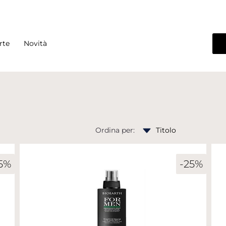
rte
Novità
Ordina per:
5%
-25%