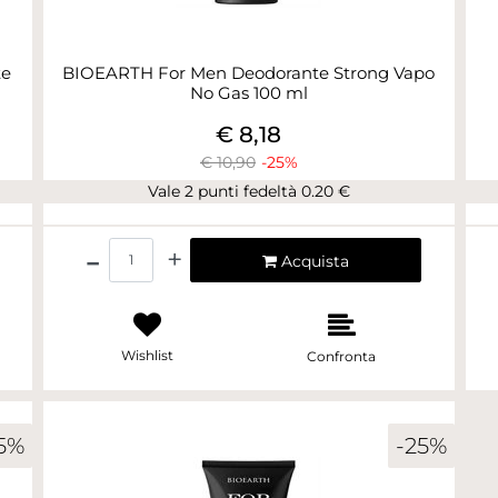
te
BIOEARTH For Men Deodorante Strong Vapo
No Gas 100 ml
€ 8,18
€ 10,90
-25%
Vale 2 punti fedeltà 0.20 €
Quantità
Acquista
Wishlist
Confronta
5%
-25%