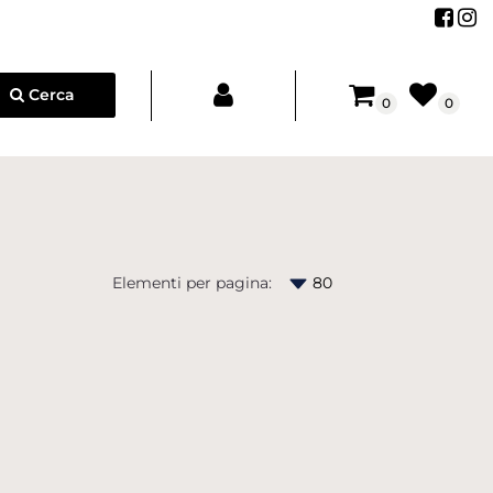
Segu
Se
Cerca
0
0
Elementi per pagina: