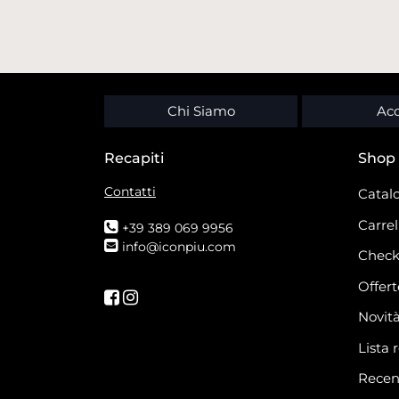
Chi Siamo
Acc
Recapiti
Shop
Contatti
Catalo
Carrel
+39 389 069 9956
info@iconpiu.com
Check
Offert
Seguici su Facebook
Seguici su Instagram
Novit
Lista 
Recen