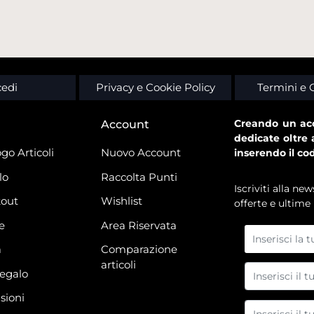
edi
Privacy e Cookie Policy
Termini e 
Creando un acc
Account
dedicate oltre 
go Articoli
Nuovo Account
inserendo il co
lo
Raccolta Punti
Iscriviti alla n
out
Wishlist
offerte e ultime 
e
Area Riservata
à
Comparazione
articoli
regalo
sioni