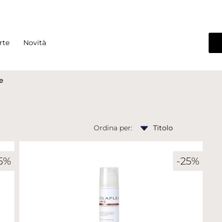
rte
Novità
e
Ordina per:
5%
-25%