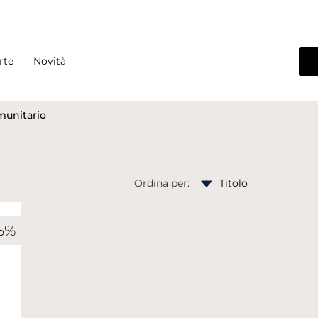
rte
Novità
munitario
Ordina per:
5%