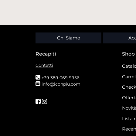
Chi Siamo
Acc
Recapiti
Shop
Contatti
Catalo
Carrel
+39 389 069 9956
info@iconpiu.com
Check
Offert
Seguici su Facebook
Seguici su Instagram
Novit
Lista 
Recen