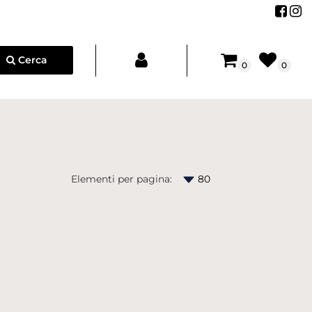
Segu
Se
Cerca
0
0
Elementi per pagina: