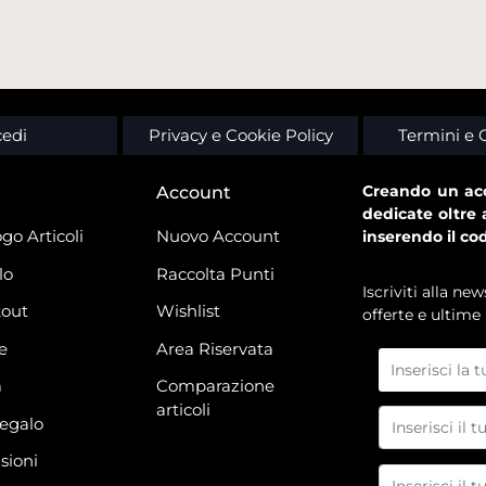
edi
Privacy e Cookie Policy
Termini e 
Creando un acc
Account
dedicate oltre 
go Articoli
Nuovo Account
inserendo il co
lo
Raccolta Punti
Iscriviti alla n
out
Wishlist
offerte e ultime 
e
Area Riservata
à
Comparazione
articoli
regalo
sioni