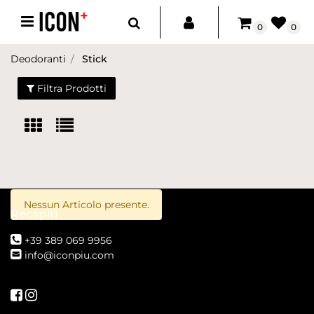
Open menu
0
0
Deodoranti
Stick
Filtra Prodotti
Nessun Articolo presente.
Recapiti
+39 389 069 9956
info@iconpiu.com
Seguici su Facebook
Seguici su Instagram