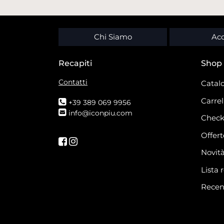
Chi Siamo
Acc
Recapiti
Shop
Contatti
Catalo
Carrel
+39 389 069 9956
info@iconpiu.com
Check
Offert
Seguici su Facebook
Seguici su Instagram
Novit
Lista 
Recen