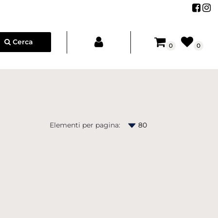
Segu
Se
Cerca
0
0
Elementi per pagina: