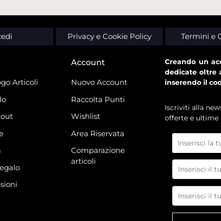
edi
Privacy e Cookie Policy
Termini e 
Creando un acc
Account
dedicate oltre 
go Articoli
Nuovo Account
inserendo il co
lo
Raccolta Punti
Iscriviti alla n
out
Wishlist
offerte e ultime 
e
Area Riservata
à
Comparazione
articoli
regalo
sioni