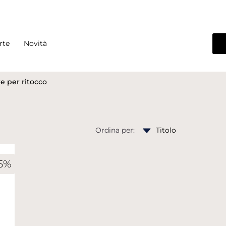
rte
Novità
re per ritocco
Ordina per:
5%