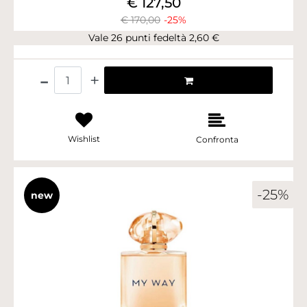
€ 127,50
€ 170,00
-25%
Vale 26 punti fedeltà 2,60 €
Quantità
Wishlist
Confronta
-25%
new