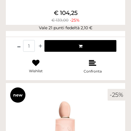
€ 104,25
€ 139,00
-25%
Vale 21 punti fedeltà 2,10 €
Quantità
Wishlist
Confronta
-25%
new