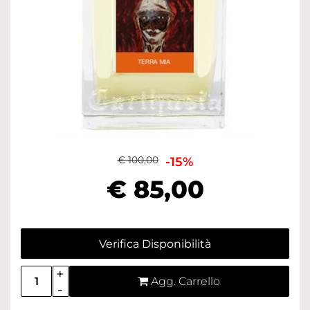
€ 100,00
-15%
€ 85,00
Verifica Disponibilità
Quantità
Agg. Carrello