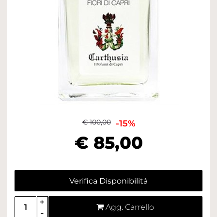
€ 100,00
-15%
€ 85,00
Verifica Disponibilità
Quantità
Agg. Carrello