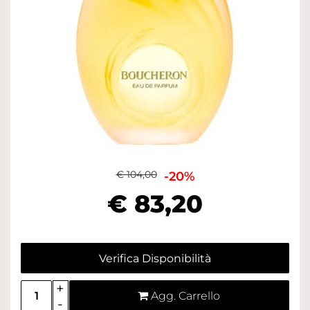
€ 104,00
-20%
€ 83,20
Verifica Disponibilità
Quantità
Agg. Carrello