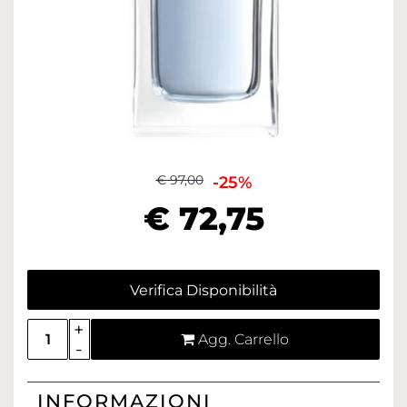
€ 97,00
-25%
€ 72,75
Verifica Disponibilità
Quantità
Agg. Carrello
INFORMAZIONI