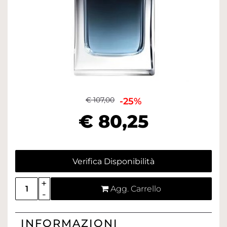
€ 107,00
-25%
€ 80,25
Verifica Disponibilità
Quantità
Agg. Carrello
INFORMAZIONI