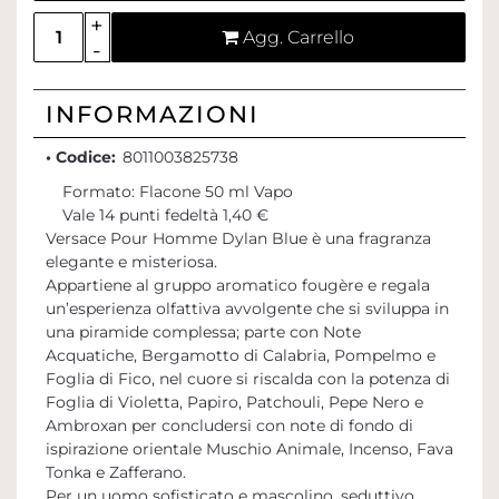
Quantità
Agg. Carrello
INFORMAZIONI
• Codice:
8011003825738
Formato: Flacone 50 ml Vapo
Vale 14 punti fedeltà 1,40 €
Versace Pour Homme Dylan Blue è una fragranza
elegante e misteriosa.
Appartiene al gruppo aromatico fougère e regala
un’esperienza olfattiva avvolgente che si sviluppa in
una piramide complessa; parte con Note
Acquatiche, Bergamotto di Calabria, Pompelmo e
Foglia di Fico, nel cuore si riscalda con la potenza di
Foglia di Violetta, Papiro, Patchouli, Pepe Nero e
Ambroxan per concludersi con note di fondo di
ispirazione orientale Muschio Animale, Incenso, Fava
Tonka e Zafferano.
Per un uomo sofisticato e mascolino, seduttivo