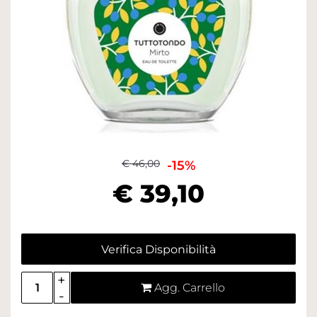
€ 46,00
-15%
€ 39,10
Verifica Disponibilità
Quantità
Agg. Carrello