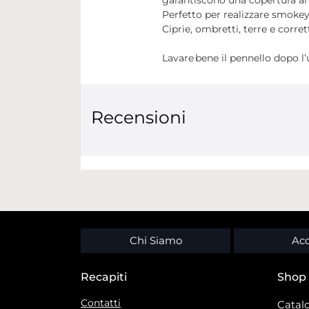
Perfetto per realizzare smokey
Ciprie, ombretti, terre e corret
Lavare bene il pennello dopo l’u
Recensioni
Chi Siamo
Acc
Recapiti
Shop
Contatti
Catalo