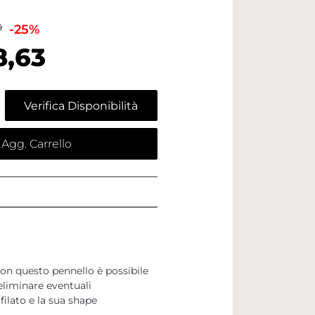
0
-25%
8,63
Verifica Disponibilità
Agg. Carrello
on questo pennello è possibile
eliminare eventuali
ilato e la sua shape