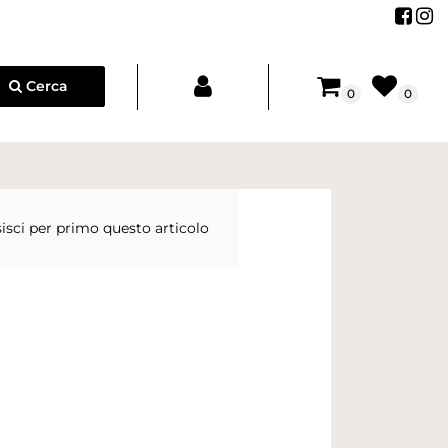
Segu
Se
Cerca
0
0
isci per primo questo articolo