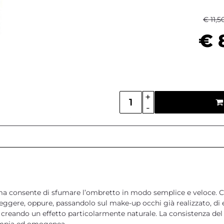
€ 11,5
€ 
Quantità
ma consente di sfumare l’ombretto in modo semplice e veloce. C
ggere, oppure, passandolo sul make-up occhi già realizzato, di 
creando un effetto particolarmente naturale. La consistenza del f
ampia ed omogenea.