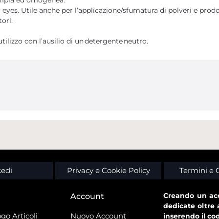
 eyes. Utile anche per l’applicazione/sfumatura di polveri e prodo
tori.
tilizzo con l’ausilio di un detergente neutro.
edi
Privacy e Cookie Policy
Termini e 
Creando un acc
Account
dedicate oltre 
go Articoli
Nuovo Account
inserendo il co