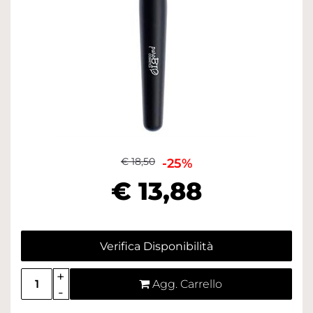
€ 18,50
-25%
€ 13,88
Verifica Disponibilità
Quantità
Agg. Carrello