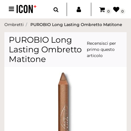
Open menu
0
0
Ombretti
PUROBIO Long Lasting Ombretto Matitone
PUROBIO Long
Recensisci per
Lasting Ombretto
primo questo
articolo
Matitone