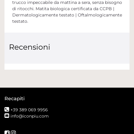
trucco impeccabile da mattina a sera, senza bisogno
di ritocchi. Matita biologica certificata da CCPB |
Dermatologicamente testato | Oftalmologicamente
testato.
Recensioni
Recapiti
+39 389 069 9956
info@iconpiu.com
Seguici su Facebook
Seguici su Instagram