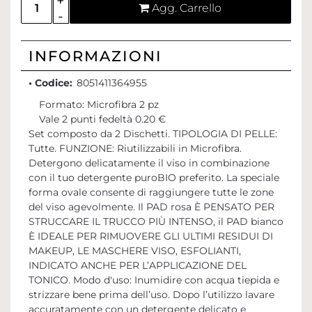
Agg. Carrello
INFORMAZIONI
• Codice:
8051411364955
Formato: Microfibra 2 pz
Vale 2 punti fedeltà 0.20 €
Set composto da 2 Dischetti. TIPOLOGIA DI PELLE:
Tutte. FUNZIONE: Riutilizzabili in Microfibra.
Detergono delicatamente il viso in combinazione
con il tuo detergente puroBIO preferito. La speciale
forma ovale consente di raggiungere tutte le zone
del viso agevolmente. Il PAD rosa È PENSATO PER
STRUCCARE IL TRUCCO PIÙ INTENSO, il PAD bianco
È IDEALE PER RIMUOVERE GLI ULTIMI RESIDUI DI
MAKEUP, LE MASCHERE VISO, ESFOLIANTI,
INDICATO ANCHE PER L’APPLICAZIONE DEL
TONICO. Modo d'uso: Inumidire con acqua tiepida e
strizzare bene prima dell’uso. Dopo l’utilizzo lavare
accuratamente con un detergente delicato e