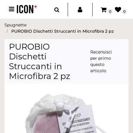
Open menu
0
0
Spugnette
PUROBIO Dischetti Struccanti in Microfibra 2 pz
PUROBIO
Recensisci
Dischetti
per primo
Struccanti in
questo
articolo
Microfibra 2 pz