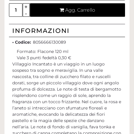
Quantità
Agg. Carrello
INFORMAZIONI
• Codice:
8056666130089
Formato: Flacone 120 ml
Vale 3 punti fedeltà 0,30 €
Villaggio Incantato è un viaggio in un luogo
sospeso tra sogno e meraviglia. In una valle
nascosta, tra colline di zucchero filato e ruscelli
dorati, sorge un piccolo villaggio dove ogni angolo
profuma di dolcezza. Le note di testa di bergamotto
risplendono come un raggio di sole, aprendo la
fragranza con un tocco frizzante. Nel cuore, la rosa e
l’aneto si intrecciano con sfumature floreali e
aromatiche, evocando la delicatezza dei fiori
pastello e la magia delle spezie che danzano
nell’aria. Le note di fondo di vaniglia, fava tonka e
zucchero di canna completano la composizione con