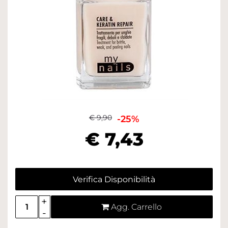
€ 9,90
-25%
€ 7,43
Verifica Disponibilità
Quantità
Agg. Carrello