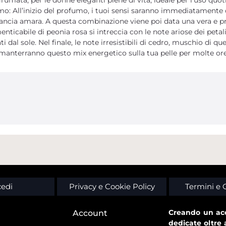
o: All’inizio del profumo, i tuoi sensi saranno immediatamente co
cia amara. A questa combinazione viene poi data una vera e prop
nticabile di peonia rosa si intreccia con le note ariose dei petal
 dal sole. Nel finale, le note irresistibili di cedro, muschio di q
 e manterranno questo mix energetico sulla tua pelle per molte ore
edi
Privacy e Cookie Policy
Termini e 
Creando un acc
Account
dedicate oltre 