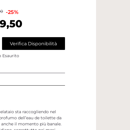
00
-25%
9,50
Verifica Disponibilità
o Esaurito
gelataio sta raccogliendo nel
profumo dell’eau de toilette da
a anche il momento più banale.
tidiano, soprattutto nei mesi