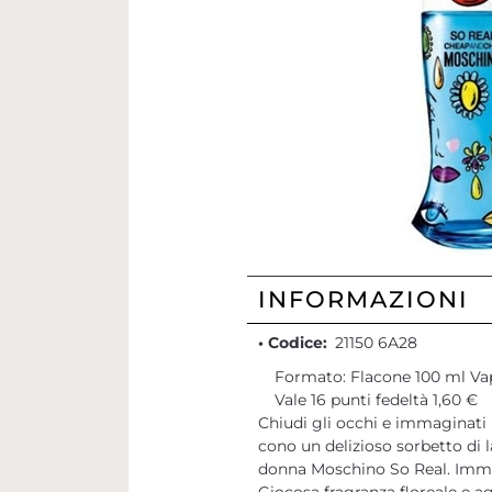
INFORMAZIONI
• Codice:
21150 6A28
Formato: Flacone 100 ml Va
Vale 16 punti fedeltà 1,60 €
Chiudi gli occhi e immaginati 
cono un delizioso sorbetto di 
donna Moschino So Real. Immag
Giocosa fragranza floreale e ag