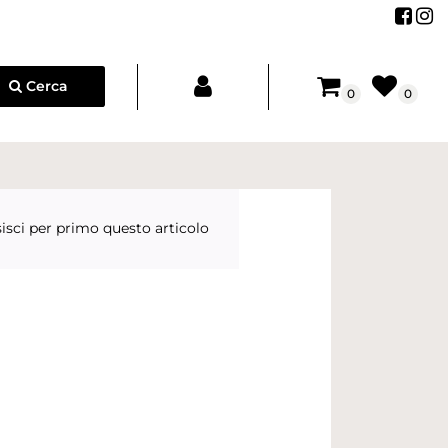
Segu
Se
Cerca
0
0
isci per primo questo articolo