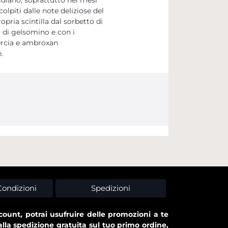
lpiti dalle note deliziose del
ria scintilla dal sorbetto di
i di gelsomino e con i
uercia e ambroxan
.
Condizioni
Spedizioni
ount, potrai usufruire delle promozioni a te
alla spedizione gratuita sul tuo primo ordine,