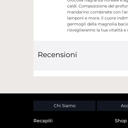
caldi. Composizione del profum
mandarino combinate con l’aran
lamponi e more. Il cuore indime
germogli della magnolia baciati
risveglieranno la tua vitalità
Recensioni
Chi Siamo
Acc
Recapiti
Shop