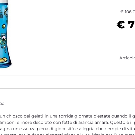
€ 106,
€ 7
Articol
po
un chiosco dei gelati in una torrida giornata d’estate quando il 
lamponi e more decorato con fette di arancia amara. Questo è il 
ina un’essenza piena di giocosità e allegria che riempie di vit
rumata, per le donne eleganti piene di vita, ideale per l’uso quo