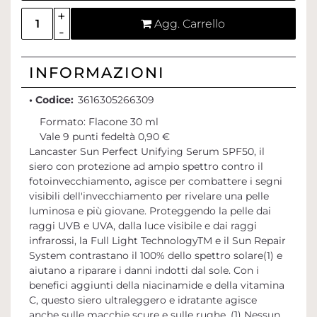
Quantità
Agg. Carrello
INFORMAZIONI
• Codice:
3616305266309
Formato: Flacone 30 ml
Vale 9 punti fedeltà 0,90 €
Lancaster Sun Perfect Unifying Serum SPF50, il
siero con protezione ad ampio spettro contro il
fotoinvecchiamento, agisce per combattere i segni
visibili dell'invecchiamento per rivelare una pelle
luminosa e più giovane. Proteggendo la pelle dai
raggi UVB e UVA, dalla luce visibile e dai raggi
infrarossi, la Full Light TechnologyTM e il Sun Repair
System contrastano il 100% dello spettro solare(1) e
aiutano a riparare i danni indotti dal sole. Con i
benefici aggiunti della niacinamide e della vitamina
C, questo siero ultraleggero e idratante agisce
anche sulle macchie scure e sulle rughe. (1) Nessun