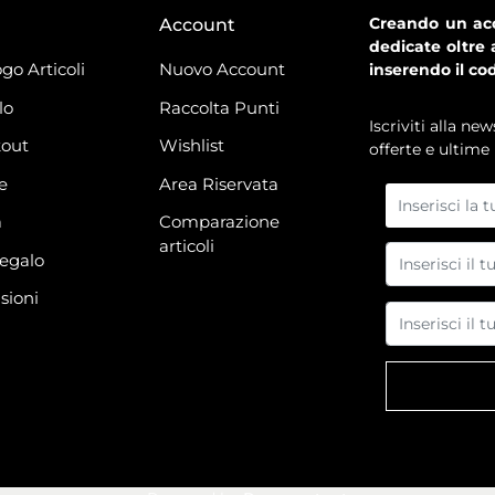
Creando un acc
Account
dedicate oltre 
go Articoli
Nuovo Account
inserendo il co
lo
Raccolta Punti
Iscriviti alla n
out
Wishlist
offerte e ultime 
e
Area Riservata
à
Comparazione
articoli
regalo
sioni