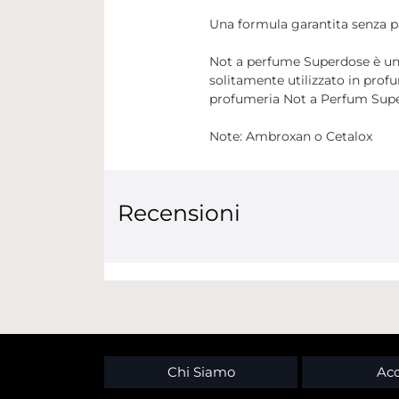
Una formula garantita senza par
Not a perfume Superdose è un
solitamente utilizzato in profu
profumeria Not a Perfum Super
Note: Ambroxan o Cetalox
Recensioni
Chi Siamo
Acc