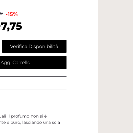
00
-15%
7,75
Verifica Disponibilità
Agg. Carrello
uali il profumo non si è
te e puro, lasciando una scia