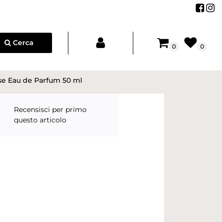
Segu
Se
Cerca
0
0
e Eau de Parfum 50 ml
e
Recensisci per primo
questo articolo