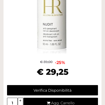
€ 39,00
-25%
€ 29,25
Verifica Disponibilità
Quantità
Agg. Carrello