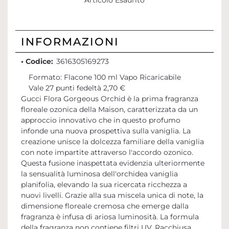
Articolo Esaurito
INFORMAZIONI
• Codice:
3616305169273
Formato: Flacone 100 ml Vapo Ricaricabile
Vale 27 punti fedeltà 2,70 €
Gucci Flora Gorgeous Orchid è la prima fragranza
floreale ozonica della Maison, caratterizzata da un
approccio innovativo che in questo profumo
infonde una nuova prospettiva sulla vaniglia. La
creazione unisce la dolcezza familiare della vaniglia
con note impartite attraverso l'accordo ozonico.
Questa fusione inaspettata evidenzia ulteriormente
la sensualità luminosa dell'orchidea vaniglia
planifolia, elevando la sua ricercata ricchezza a
nuovi livelli. Grazie alla sua miscela unica di note, la
dimensione floreale cremosa che emerge dalla
fragranza è infusa di ariosa luminosità. La formula
della fragranza non contiene filtri UV. Racchiusa