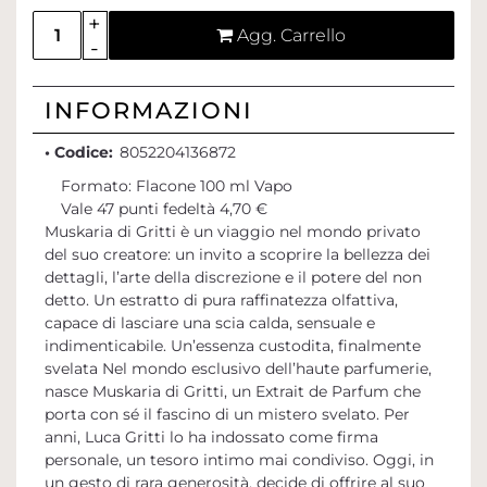
Quantità
Agg. Carrello
INFORMAZIONI
• Codice:
8052204136872
Formato: Flacone 100 ml Vapo
Vale 47 punti fedeltà 4,70 €
Muskaria di Gritti è un viaggio nel mondo privato
del suo creatore: un invito a scoprire la bellezza dei
dettagli, l’arte della discrezione e il potere del non
detto. Un estratto di pura raffinatezza olfattiva,
capace di lasciare una scia calda, sensuale e
indimenticabile. Un’essenza custodita, finalmente
svelata Nel mondo esclusivo dell’haute parfumerie,
nasce Muskaria di Gritti, un Extrait de Parfum che
porta con sé il fascino di un mistero svelato. Per
anni, Luca Gritti lo ha indossato come firma
personale, un tesoro intimo mai condiviso. Oggi, in
un gesto di rara generosità, decide di offrire al suo