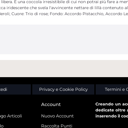
libera. È una coccola irresistibile di cui non potrai più fare a me
ca iridescente che svela l'avvincente nettare di lillà contenuto 
eroli; Cuore: Trio di rose; Fondo: Accordo Pistacchio, Accordo Le
edi
Privacy e Cookie Policy
Termini e 
Creando un acc
Account
dedicate oltre 
go Articoli
Nuovo Account
inserendo il co
lo
Raccolta Punti