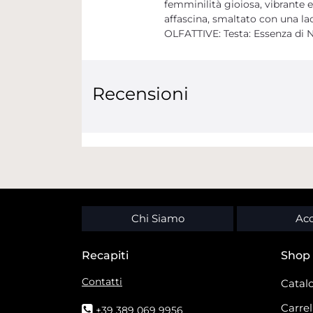
femminilità gioiosa, vibrante e 
affascina, smaltato con una lac
OLFATTIVE: Testa: Essenza di N
Recensioni
Chi Siamo
Acc
Recapiti
Shop
Contatti
Catalo
Carrel
+39 389 069 9956