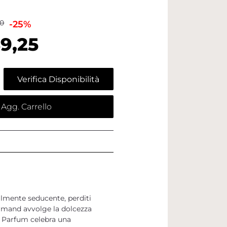
00
-25%
9,25
Verifica Disponibilità
Agg. Carrello
bilmente seducente, perditi
urmand avvolge la dolcezza
de Parfum celebra una