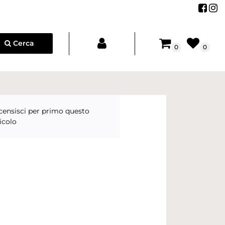
Segu
Se
Cerca
0
0
censisci per primo questo
icolo