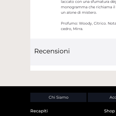
laccato con una sfumatura dégr
monogramma che richiama il sa
un alone di mistero.
Profumo: Woody, Citrico. Nota 
cedro, Mirra.
Recensioni
Chi Siamo
Acc
Recapiti
Shop