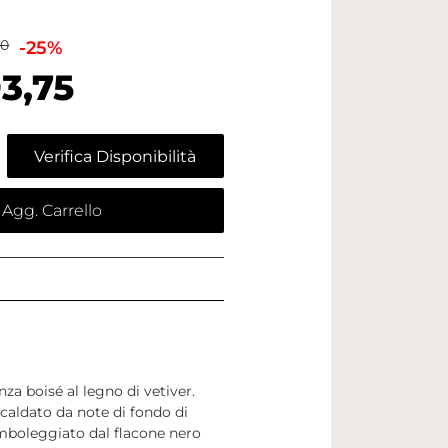
00
-25%
3,75
Verifica Disponibilità
Agg. Carrello
za boisé al legno di vetiver.
scaldato da note di fondo di
simboleggiato dal flacone nero