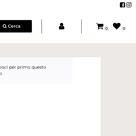
Segu
Se
Cerca
0
0
isci per primo questo
o