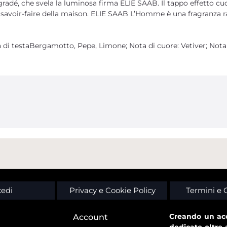
adé, che svela la luminosa firma ELIE SAAB. Il tappo effetto cuoi
voir-faire della maison. ELIE SAAB L’Homme è una fragranza raf
di testaBergamotto, Pepe, Limone; Nota di cuore: Vetiver; Nota 
edi
Privacy e Cookie Policy
Termini e 
Creando un acc
Account
dedicate oltre 