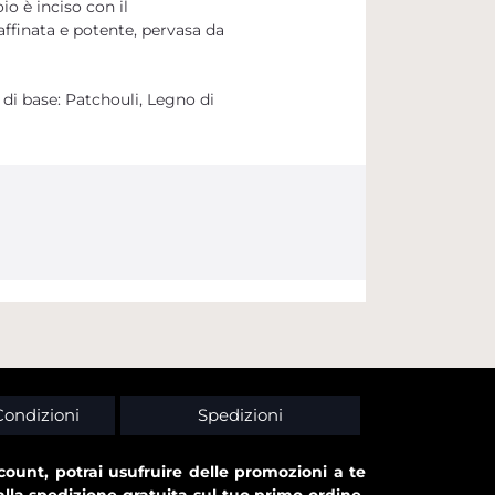
o è inciso con il
finata e potente, pervasa da
di base: Patchouli, Legno di
Condizioni
Spedizioni
ount, potrai usufruire delle promozioni a te
alla spedizione gratuita sul tuo primo ordine,