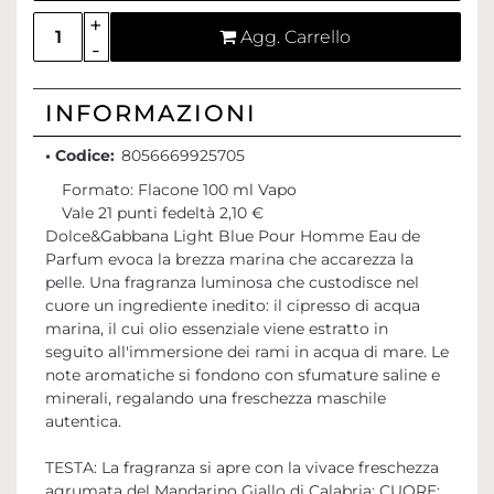
Quantità
Agg. Carrello
INFORMAZIONI
• Codice:
8056669925705
Formato: Flacone 100 ml Vapo
Vale 21 punti fedeltà 2,10 €
Dolce&Gabbana Light Blue Pour Homme Eau de
Parfum evoca la brezza marina che accarezza la
pelle. Una fragranza luminosa che custodisce nel
cuore un ingrediente inedito: il cipresso di acqua
marina, il cui olio essenziale viene estratto in
seguito all'immersione dei rami in acqua di mare. Le
note aromatiche si fondono con sfumature saline e
minerali, regalando una freschezza maschile
autentica.
TESTA: La fragranza si apre con la vivace freschezza
agrumata del Mandarino Giallo di Calabria; CUORE: