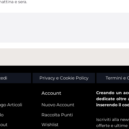
mattina e sera.
edi
Privacy e Cookie Policy
Termini e 
Creando un acc
Account
dedicate oltre 
go Articoli
Nuovo Account
inserendo il co
lo
Raccolta Punti
Iscriviti alla n
out
Wishlist
offerte e ultime 