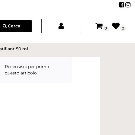
Segu
Se
Cerca
0
0
tifiant 50 ml
Recensisci per primo
questo articolo