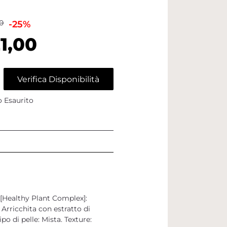
0
-25%
1,00
Verifica Disponibilità
o Esaurito
 [Healthy Plant Complex]:
 Arricchita con estratto di
o di pelle: Mista. Texture: