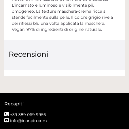
L’incarnato è luminoso e visibilmente più
omogeneo. La texture maschera-crema ricca si
stende facilmente sulla pelle. Il colore grigio rivela
dei riflessi blu una volta applicata la maschera.
Vegan. 97% di ingredienti di origine naturale.
Recensioni
Recapiti
+39 389 069 9956
info@iconpiu.com