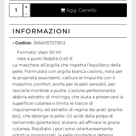
Quantità
Agg. Carrello
INFORMAZIONI
• Codice:
3666057273612
Formato: Vaso 50 ml
Vale 4 punti fedeltà 0.40 €
La maschera all’argilla che rispetta l’equilibrio della
pelle. Formulata con argilla bianca caolino, nota per
le proprietà assorbenti, cattura le impurità con il
massimo comfort anche per le pelli sensibili, per
lasciarle morbide e pulite. L’azione perfezionante
abbina estratto di moringa, che aiuta a preservare la
superficie cutanea e limita le tracce di
inquinamento, ed estratto di regina dei prati (pianta
bio), che deterge la pelle. Gli acidi della polpa di
tamarindo (pianta bio) aiutano ad affinare la grana
cutanea. Risultato: i pori sono istantaneamente
ridotti e minimizzati, la pelle morbida e detersa.