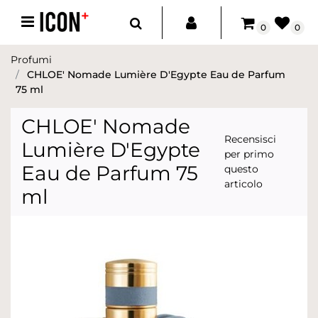
Open menu
0
0
Profumi
CHLOE' Nomade Lumière D'Egypte Eau de Parfum
75 ml
CHLOE' Nomade
Recensisci
Lumière D'Egypte
per primo
Eau de Parfum 75
questo
articolo
ml