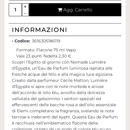
Quantità
Agg. Carrello
INFORMAZIONI
• Codice:
3616305186119
Formato: Flacone 75 ml Vapo
Vale 23 punti fedeltà 2,30 €
Scopri l’Egitto di giorno con Nomade Lumière
d’Égypte, un’Eau de Parfum luminosa ispirata alle
fresche acque del Nilo e alla magica luce egiziana.
Creato dalla parfumeur Cécile Matton, Lumière
d’Égypte si apre con le note morbide e ariose
dell’accordo di loto blu, avvolto dalla dolcezza
vellutata del gelsomino. I sentori speziati ed
effervescenti delle bacche rosa e dell’olio essenziale
di Elemi completano la fragranza, svelando le note
terrose e inebrianti del kyphi. Questa Eau de Parfum
è racchiusa nell’emblematico flacone della
collezione, ornato da un nodo di colore blu scuro,