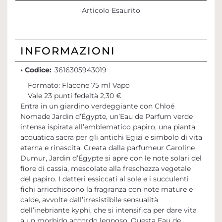
Articolo Esaurito
INFORMAZIONI
• Codice:
3616305943019
Formato: Flacone 75 ml Vapo
Vale 23 punti fedeltà 2,30 €
Entra in un giardino verdeggiante con Chloé
Nomade Jardin d’Égypte, un’Eau de Parfum verde
intensa ispirata all’emblematico papiro, una pianta
acquatica sacra per gli antichi Egizi e simbolo di vita
eterna e rinascita. Creata dalla parfumeur Caroline
Dumur, Jardin d’Égypte si apre con le note solari del
fiore di cassia, mescolate alla freschezza vegetale
del papiro. I datteri essiccati al sole e i succulenti
fichi arricchiscono la fragranza con note mature e
calde, avvolte dall’irresistibile sensualità
dell’inebriante kyphi, che si intensifica per dare vita
a un morbido accordo legnoso. Questa Eau de