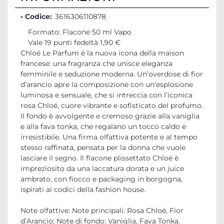
• Codice:
3616306110878
Formato: Flacone 50 ml Vapo
Vale 19 punti fedeltà 1,90 €
Chloé Le Parfum è la nuova icona della maison
francese: una fragranza che unisce eleganza
femminile e seduzione moderna. Un’overdose di fior
d’arancio apre la composizione con un’esplosione
luminosa e sensuale, che si intreccia con l’iconica
rosa Chloé, cuore vibrante e sofisticato del profumo.
Il fondo è avvolgente e cremoso grazie alla vaniglia
e alla fava tonka, che regalano un tocco caldo e
irresistibile. Una firma olfattiva potente e al tempo
stesso raffinata, pensata per la donna che vuole
lasciare il segno. Il flacone plissettato Chloé è
impreziosito da una laccatura dorata e un juice
ambrato, con fiocco e packaging in borgogna,
ispirati ai codici della fashion house.
Note olfattive: Note principali: Rosa Chloé, Fior
d’Arancio; Note di fondo: Vaniglia, Fava Tonka.