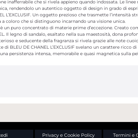
inafferrabile che si rivela appieno quando indossata. Le linee r
ica, rendendolo un autentico oggetto di design in grado di espri
 L’EXCLUSIF. Un oggetto prezioso che trasmette l’intensità stra
 a coloro che si distinguono incarnando una visione unica.
n puro concentrato di materie prime d’eccezione. Creato come 
L. Il legno di sandalo, esaltato nella sua maestosità, dona profond
erioso e seducente della fragranza si rivela grazie alle note cuoio
te di BLEU DE CHANEL L’EXCLUSIF svelano un carattere ricco di c
una persistenza intensa, memorabile e quasi magnetica sulla pel
edi
Privacy e Cookie Policy
Termini e 