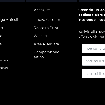
Creando un acc
Account
dedicate oltre 
go Articoli
Nuovo Account
inserendo il co
lo
Raccolta Punti
Iscriviti alla n
out
Wishlist
offerte e ultime 
e
Area Riservata
à
Comparazione
articoli
regalo
sioni