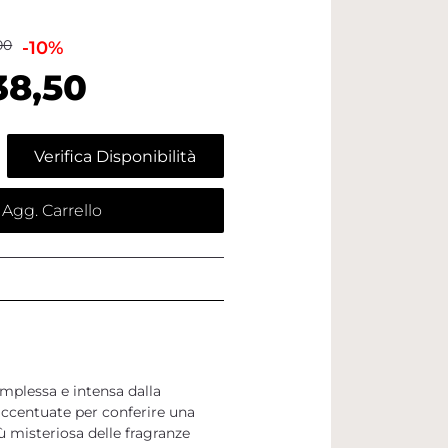
00
-10%
38,50
Verifica Disponibilità
Agg. Carrello
plessa e intensa dalla
ccentuate per conferire una
ù misteriosa delle fragranze