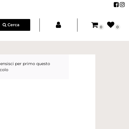
Segu
Se
Cerca
0
0
ensisci per primo questo
icolo