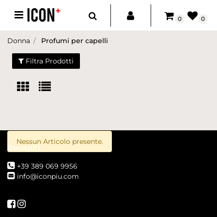
Open menu
0
0
Donna
Profumi per capelli
Filtra Prodotti
Nessun Articolo presente.
Recapiti
+39 389 069 9956
info@iconpiu.com
Seguici su Facebook
Seguici su Instagram