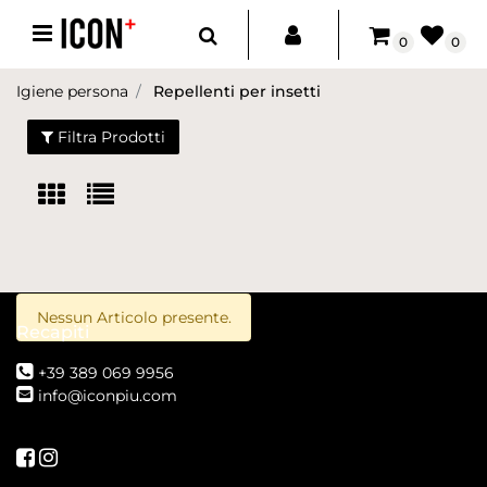
Open menu
0
0
Igiene persona
Repellenti per insetti
Filtra Prodotti
Nessun Articolo presente.
Recapiti
+39 389 069 9956
info@iconpiu.com
Seguici su Facebook
Seguici su Instagram