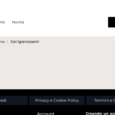
rte
Novità
one
Gel Igienizzanti
edi
Privacy e Cookie Policy
Termini e 
Creando un acc
Account