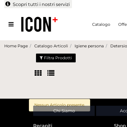
Scopri tutti i nostri servizi
Open menu
Catalogo
Offe
Home Page
Catalogo Articoli
Igiene persona
Detersi
Filtra Prodotti
Nessun Articolo presente.
Chi Siamo
Acc
Recapiti
Shop