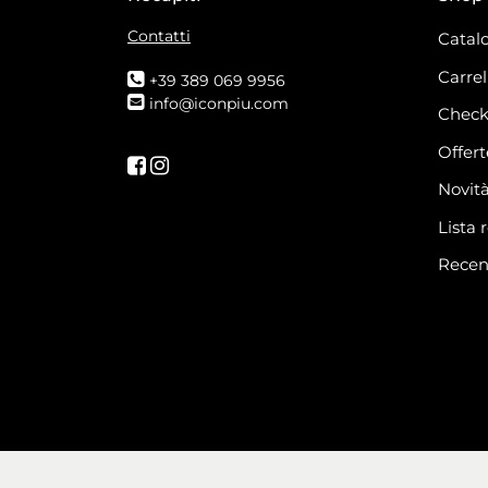
Contatti
Catalo
Carrel
+39 389 069 9956
info@iconpiu.com
Check
Offert
Seguici su Facebook
Seguici su Instagram
Novit
Lista 
Recen