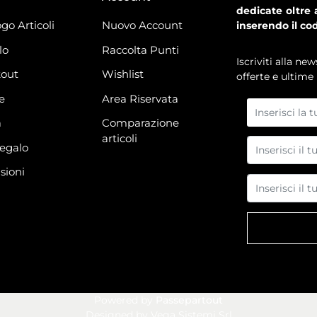
dedicate oltre 
go Articoli
Nuovo Account
inserendo il co
lo
Raccolta Punti
Iscriviti alla n
out
Wishlist
offerte e ultime 
e
Area Riservata
à
Comparazione
articoli
regalo
sioni
Powered by
Passepartout
Designed by Vega Sistemi Srl