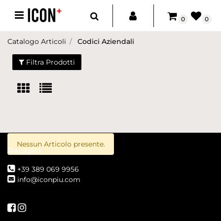
Open menu
0
0
Catalogo Articoli
Codici Aziendali
Filtra Prodotti
Nessun Articolo presente.
Recapiti
+39 389 069 9956
info@iconpiu.com
Seguici su Facebook
Seguici su Instagram