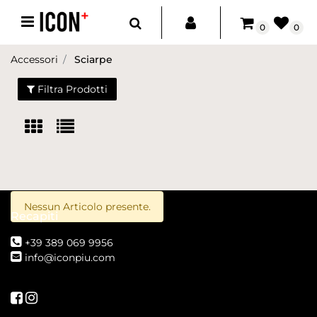
Open menu
0
0
Accessori
Sciarpe
Filtra Prodotti
Nessun Articolo presente.
Recapiti
+39 389 069 9956
info@iconpiu.com
Seguici su Facebook
Seguici su Instagram