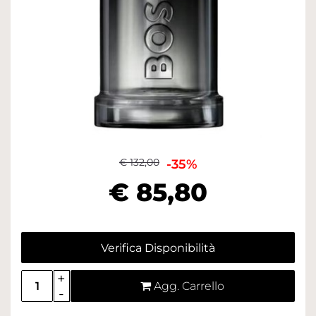
€ 132,00
-35%
€ 85,80
Verifica Disponibilità
Quantità
Agg. Carrello