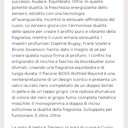
successo. Audace. Equilibrato. Oltre. In questa
potente dualità, la freschezza energizzante dello
zenzero, estratto con una tecnologia
all'avanguardia, incontra la sensuale raffinatezza del
cuoio. Lo zenzero gioca con l'armoniosa dualità
delle spezie per creare il profilo puro e vibrante della
fragranza, mentre il cuoio emana sensualità. I
maestri profumieri Daphné Bugey, Frank Voelkl e
Bruno Jovanovic hanno dato il meglio di sé per
creare questa nuova firma di profumi. I confini tra
artigianato di nicchia e fascino da blockbuster sono
sfumati, creando una fragranza equilibrata e di
lunga durata. Il flacone BOSS Bottled Beyond è una
reinterpretazione di un design iconico e presenta un
vetro laccato nero completato da un doppio bordo
in pelle e da un tappo grigio. Una radiosa sfumatura
di colore dal nero al grigio fumo completa l'estetica
maschile. Il monogramma a doppia B inciso
sottolinea la dualità della fragranza. Sviluppata per
funzionare. E oltre. Oltre.
La nota di testa è Zenzero; la nota di cuore è Cuoio;