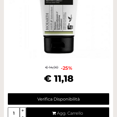
€ 14,90
-25%
€ 11,18
Verifica Disponibilità
Quantità
Agg. Carrello